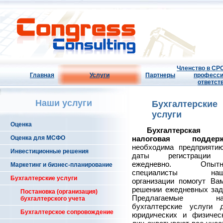
Членство в СРО
Главная
Услуги
Партнеры
професси
ответст
Наши услуги
Бухгалтерские
услуги
Оценка
Бухгалтерская
Оценка для МСФО
налоговая поддерж
необходима предприяти
Инвестиционные решения
даты регистрации
ежедневно. Опытн
Маркетинг и бизнес-планирование
специалисты наш
Бухгалтерские услуги
организации помогут Ва
решении ежедневных зад
Постановка (организация)
Предлагаемые на
бухгалтерского учета
бухгалтерские услуги 
Бухгалтерское сопровождение
юридических и физичес