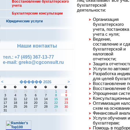
лиц охватывают все учас
Восстановление бухгалтерского
бухгалтерской
учета
деятельности:
Бухгалтерские консультации
Организация
Юридические услуги
бухгалтерского
учета, постановка
учета с нуля;
Ведение,
составление и сд
Наши контакты
бухгалтерской и
налоговой
тел.: +7 (495) 367-13-77
отчетности;
e-mail: greko@cgconsult.ru
Защита отчетност
Услуги по автомат
Разработка индив
для целей бухгалт
Восстановление п
Восстановление бу
Упрощенная систе
Консультационные
Оптимизация нало
схем на основани
Финансовый анали
Услуги обучения 
бухгалтерам;
Помощь в подборе