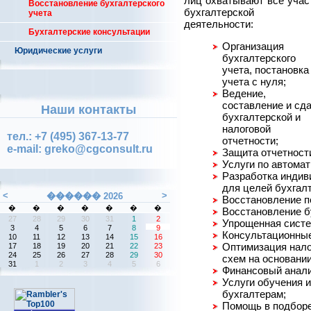
лиц охватывают все учас
Восстановление бухгалтерского
бухгалтерской
учета
деятельности:
Бухгалтерские консультации
Организация
Юридические услуги
бухгалтерского
учета, постановка
учета с нуля;
Ведение,
составление и сд
Наши контакты
бухгалтерской и
налоговой
тел.: +7 (495) 367-13-77
отчетности;
e-mail: greko@cgconsult.ru
Защита отчетност
Услуги по автомат
Разработка индив
для целей бухгалт
Восстановление п
Восстановление бу
Упрощенная систе
Консультационные
Оптимизация нало
схем на основани
Финансовый анали
Услуги обучения 
бухгалтерам;
Помощь в подборе