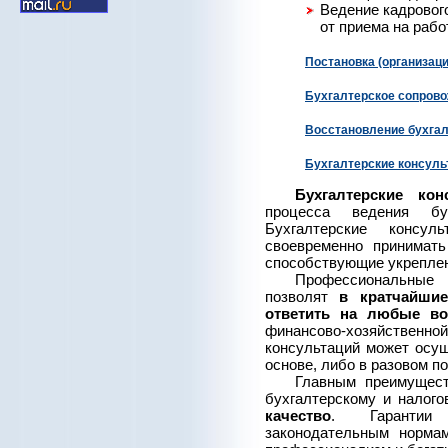
Ведение кадровог
от приема на рабо
Постановка (организаци
Бухгалтерское сопров
Восстановление бухгал
Бухгалтерские консуль
Бухгалтерские кон
процесса ведения бу
Бухгалтерские консу
своевременно принимат
способствующие укреплен
Профессиональные 
позволят
в кратчайшие
ответить на любые в
финансово-хозяйственно
консультаций может осущ
основе, либо в разовом п
Главным преимущест
бухгалтерскому и налог
качество
. Гарантии 
законодательным нормам