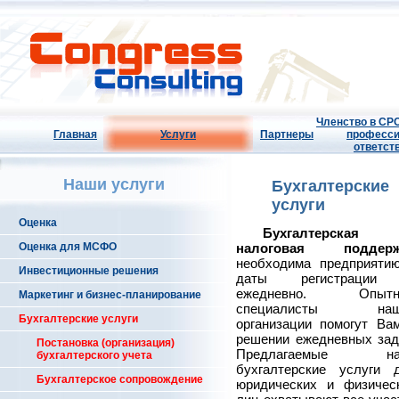
Членство в СРО
Главная
Услуги
Партнеры
професси
ответст
Наши услуги
Бухгалтерские
услуги
Оценка
Бухгалтерская
Оценка для МСФО
налоговая поддерж
необходима предприяти
Инвестиционные решения
даты регистрации
ежедневно. Опытн
Маркетинг и бизнес-планирование
специалисты наш
Бухгалтерские услуги
организации помогут Ва
решении ежедневных зад
Постановка (организация)
Предлагаемые на
бухгалтерского учета
бухгалтерские услуги 
Бухгалтерское сопровождение
юридических и физичес