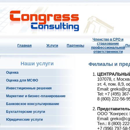
Членство в СРО и
страхование
Главная
Услуги
Партнеры
Пу
профессиональной
ответственности
Наши услуги
Филиалы и пре
Оценка
ЦЕНТРАЛЬНЫЙ
107078, г. Москв
Оценка для МСФО
эт. 4, пом. 8,9,
Инвестиционные решения
Email: greko@cg
Tel: +7 (495) 367
Маркетинг и бизнес-планирование
8 (800) 222-56-
Банковское консультирование
Представительс
Бухгалтерские услуги
ООО "Конгресс 
Email: greko@cg
Юридические услуги
Тел.: 8 (800) 22
+7 (996) 797-58-