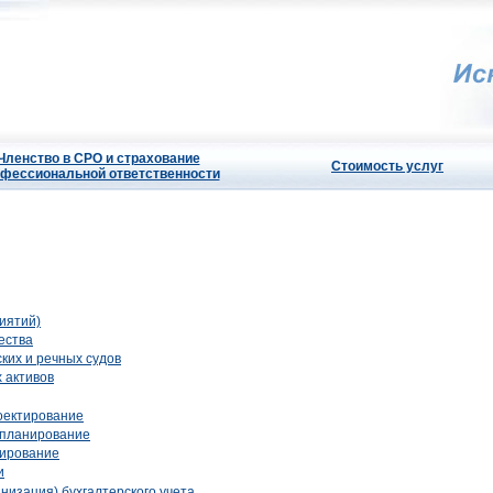
Членство в СРО и страхование
Стоимость услуг
фессиональной ответственности
иятий)
ества
ких и речных судов
 активов
оектирование
-планирование
тирование
и
низация) бухгалтерского учета