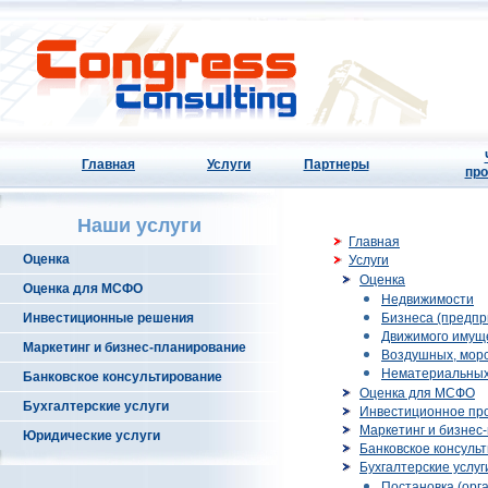
Главная
Услуги
Партнеры
про
Наши услуги
Главная
Оценка
Услуги
Оценка
Оценка для МСФО
Недвижимости
Инвестиционные решения
Бизнеса (предпр
Движимого имущ
Маркетинг и бизнес-планирование
Воздушных, морс
Нематериальных
Банковское консультирование
Оценка для МСФО
Бухгалтерские услуги
Инвестиционное пр
Маркетинг и бизнес
Юридические услуги
Банковское консуль
Бухгалтерские услуг
Постановка (орга