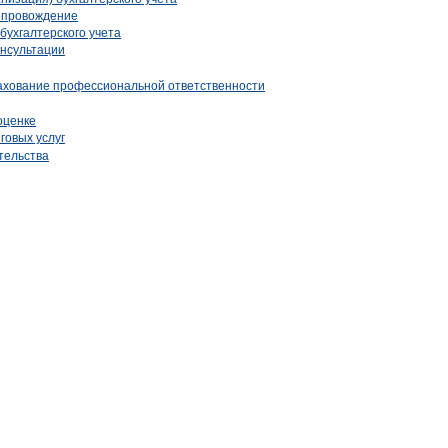
опровождение
бухгалтерского учета
онсультации
рахование профессиональной ответственности
оценке
говых услуг
тельства