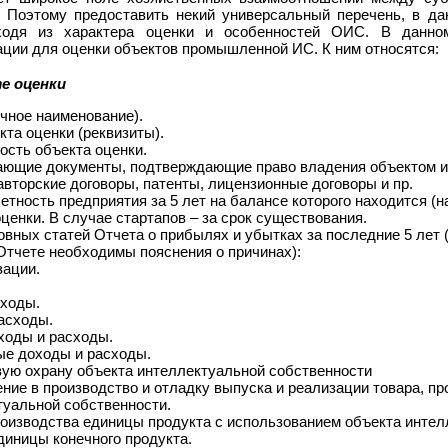
 Поэтому предоставить некий универсальный перечень, в да
ходя из характера оценки и особенностей ОИС. В данно
ции для оценки объектов промышленной ИС. К ним относятся:
е оценки
чное наименование).
та оценки (реквизиты).
ость объекта оценки.
ющие документы, подтверждающие право владения объектом и
авторские договоры, патенты, лицензионные договоры и пр.
етность предприятия за 5 лет на балансе которого находится (
ценки. В случае стартапов – за срок существования.
вных статей Отчета о прибылях и убытках за последние 5 лет 
Отчете необходимы пояснения о причинах):
зации.
ходы.
асходы.
ходы и расходы.
е доходы и расходы.
вую охрану объекта интеллектуальной собственности
ние в производство и отладку выпуска и реализации товара, п
туальной собственности.
оизводства единицы продукта с использованием объекта интел
диницы конечного продукта.