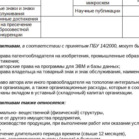
 активам
, в соответствии с принятым ПБУ 14/2000, могут 
рава патентообладателя на изобретения, промышленные образ
тижения;
вторские права на программы для ЭВМ и базы данных;
рава владельца на товарный знак и знак обслуживания, наиме
аво автора или иного правообладателя на топологии интеграль
я организации, а также организационные расходы, которые в со
наны вкладом в уставный (складочный) капитал организации.
активам также относятся:
иально- вещественной (физической) структуры,
 от другого имущества предприятия,
роизводстве продукции, при выполнении работ или оказании усл
,
ечение длительного периода времени (свыше 12 месяцев),
ить экономические выгоды (доход) в будущем,