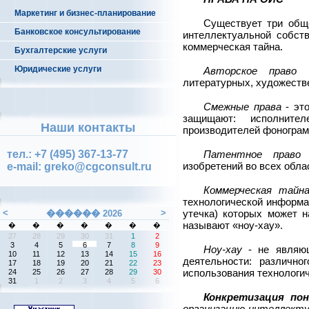
Маркетинг и бизнес-планирование
Существует три общ
Банковское консультирование
интеллектуальной собств
коммерческая тайна.
Бухгалтерские услуги
Юридические услуги
Авторское право
-
литературных, художеств
Смежные права
- это
защищают: исполнител
Наши контакты
производителей фонограмм
тел.: +7 (495) 367-13-77
Патентное право
-
изобретений во всех обла
e-mail: greko@cgconsult.ru
Коммерческая тайн
технологической информа
утечка) которых может н
называют «ноу-хау».
Ноу-хау
- не являющ
деятельности: различно
использования технологич
Конкретизация по
организацию интеллекту