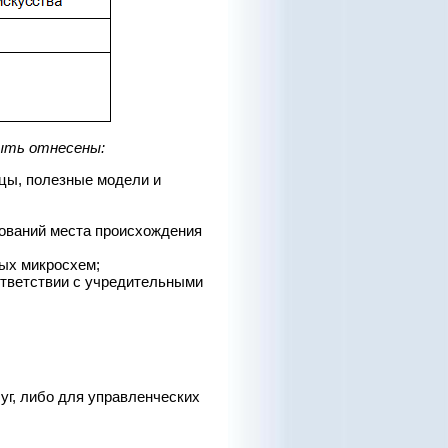
быть отнесены:
цы, полезные модели и
нований места происхождения
ных микросхем;
ответствии с учредительными
уг, либо для управленческих