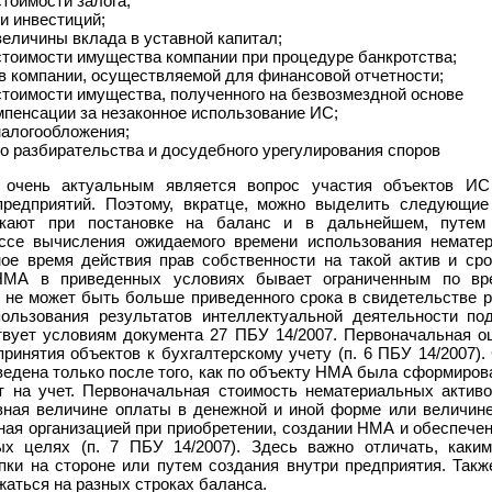
тоимости залога;
и инвестиций;
величины вклада в уставной капитал;
стоимости имущества компании при процедуре банкротства;
ов компании, осуществляемой для финансовой отчетности;
стоимости имущества, полученного на безвозмездной основе
мпенсации за незаконное использование ИС;
налогообложения;
го разбирательства и досудебного урегулирования споров
очень актуальным является вопрос участия объектов ИС 
предприятий. Поэтому, вкратце, можно выделить следующи
икают при постановке на баланс и в дальнейшем, путем
ссе вычисления ожидаемого времени использования нематери
ое время действия прав собственности на такой актив и сро
НМА в приведенных условиях бывает ограниченным по вре
 не может быть больше приведенного срока в свидетельстве р
пользования результатов интеллектуальной деятельности по
ствует условиям документа 27 ПБУ 14/2007. Первоначальная о
принятия объектов к бухгалтерскому учету (п. 6 ПБУ 14/2007)
ведена только после того, как по объекту НМА была сформиров
 на учет. Первоначальная стоимость нематериальных активо
ная величине оплаты в денежной и иной форме или величине
ная организацией при приобретении, создании НМА и обеспече
ых целях (п. 7 ПБУ 14/2007). Здесь важно отличать, как
упки на стороне или путем создания внутри предприятия. Так
аться на разных строках баланса.