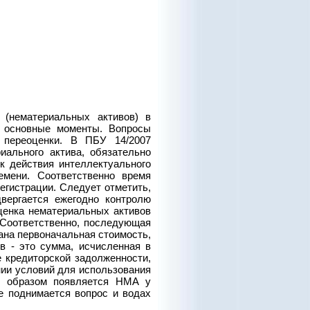
(нематериальных активов) в
е основные моменты. Вопросы
 переоценки. В ПБУ 14/2007
ального актива, обязательно
к действия интеллектуального
мени. Соответственно время
егистрации. Следует отметить,
двергается ежегодно контролю
ценка нематериальных активов
. Соответственно, последующая
ана первоначальная стоимость,
в - это сумма, исчисленная в
 кредиторской задолженности,
нии условий для использования
им образом появляется НМА у
же поднимается вопрос и водах