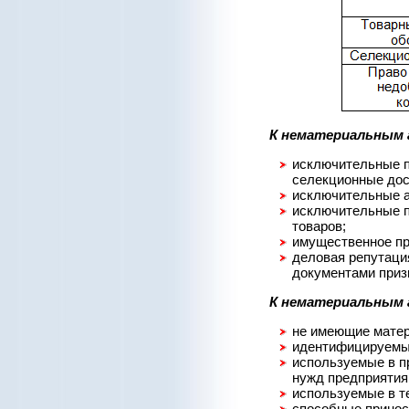
К нематериальным
исключительные п
селекционные дос
исключительные а
исключительные п
товаров;
имущественное пр
деловая репутаци
документами приз
К нематериальным 
не имеющие матер
идентифицируемые
используемые в п
нужд предприятия
используемые в т
способные принос