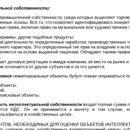
льной собственности:
 промышленной собственности, среди которых выделяют торгову
нные эскизы. Всё то, что позволяет идентифицировать конкрет
ные права, включая право на музыкальное или художественное 
граммы, другие подобные продукты;
й деятельности, определенные наработки, производственные те
ного характера. Это определенный тип прав на владение и исп
вляются на основе выданной лицензии. Обладают такими правам
.
ет деловую репутацию и имидж компании, ее место на рынке и с
ие отличается от других субъектов и за что ценится.
лансе
нематериальные объекты будут также отражаться по 
объекты.
ий.
поисковые объекты.
сть интеллектуальной собственности
входит полная сумма п
тся НДС. Он не принимается к вычету в том случае, ес
льзоваться в хозяйственных целях.
НТОВ, НЕОБХОДИМЫХ ДЛЯ ОЦЕНКИ ОБЪЕКТОВ ИНТЕЛЛЕ
 широкое поле хозяйственных взаимоотношений между субъ