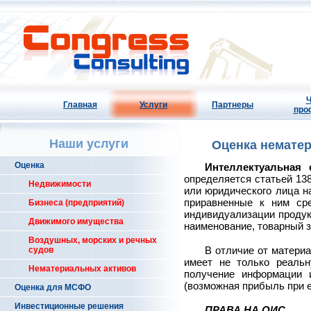
Ч
Главная
Услуги
Партнеры
про
Наши услуги
Оценка немате
Оценка
Интеллектуальная 
определяется статьей 13
Недвижимости
или юридического лица н
приравненные к ним сре
Бизнеса (предприятий)
индивидуализации продук
Движимого имущества
наименование, товарный зна
Воздушных, морских и речных
В отличие от матери
судов
имеет не только реальн
Нематериальных активов
получение информации 
(возможная прибыль при е
Оценка для МСФО
Инвестиционные решения
ПРАВА НА ОИС