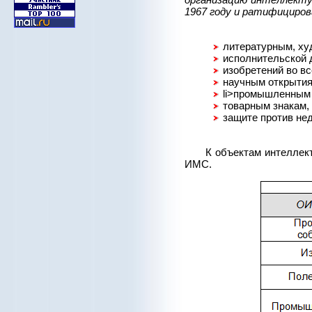
1967 году и ратифициров
литературным, ху
исполнительской д
изобретений во в
научным открытия
li>промышленным
товарным знакам,
защите против не
К объектам интеллек
ИМС.