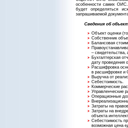
особенности самих ОИС.
будет определяться ис
запрашиваемой документа
Сведения об объект
Объект оценки (то
Собственник объек
Балансовая стоим
Правоустанавлива
– свидетельства, 
Бухгалтерская отч
дату проведения о
Расшифровка осно
в расшифровке и 
Выручка от реали
Себестоимость.
Коммерческие рас
Управленческие р
Операционные до
Внереализационны
Затраты на право
Затраты на внедре
объекта интеллек
Себестоимость пр
возможная цена е