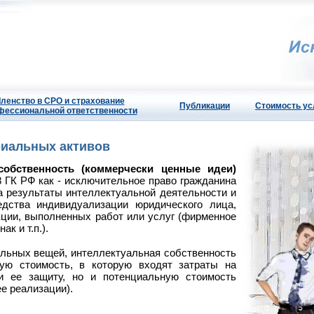
ленство в СРО и страхование
Публикации
Стоимость ус
фессиональной ответственности
риальных активов
собственность (коммерчески ценные идеи)
8 ГК РФ как - исключительное право гражданина
а результаты интеллектуальной деятельности и
дства индивидуализации юридического лица,
ции, выполненных работ или услуг (фирменное
к и т.п.).
альных вещей, интеллектуальная собственность
ую стоимость, в которую входят затраты на
и ее защиту, но и потенциальную стоимость
е реализации).