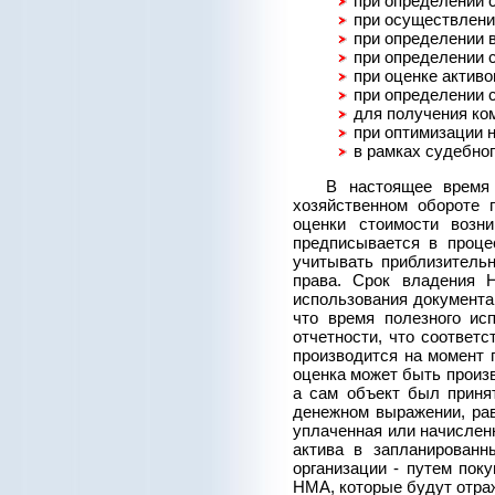
при определении с
при осуществлени
при определении 
при определении 
при оценке актив
при определении 
для получения ко
при оптимизации 
в рамках судебно
В настоящее время 
хозяйственном обороте 
оценки стоимости возн
предписывается в проце
учитывать приблизительн
права. Срок владения 
использования документа
что время полезного ис
отчетности, что соответ
производится на момент 
оценка может быть произ
а сам объект был принят
денежном выражении, рав
уплаченная или начислен
актива в запланированн
организации - путем пок
НМА, которые будут отраж