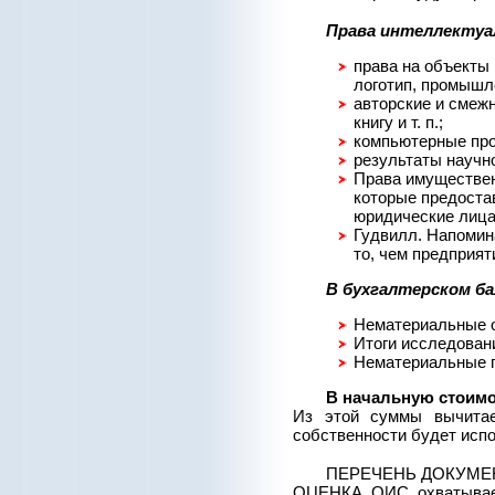
Права интеллектуа
права на объекты
логотип, промышле
авторские и смеж
книгу и т. п.;
компьютерные про
результаты научно
Права имуществен
которые предоста
юридические лица
Гудвилл. Напомина
то, чем предприят
В бухгалтерском ба
Нематериальные 
Итоги исследован
Нематериальные 
В начальную стоимо
Из этой суммы вычитае
собственности будет испо
ПЕРЕЧЕНЬ ДОКУМЕ
ОЦЕНКА ОИС охватывает