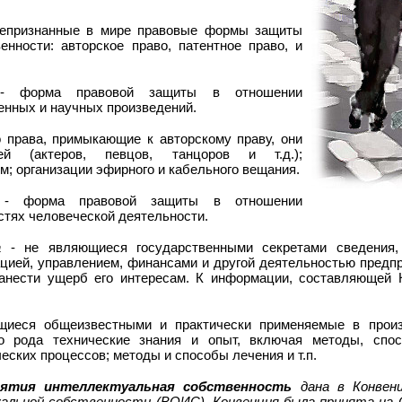
епризнанные в мире правовые формы защиты
енности: авторское право, патентное право, и
 форма правовой защиты в отношении
енных и научных произведений.
 права, примыкающие к авторскому праву, они
ей (актеров, певцов, танцоров и т.д.);
; организации эфирного и кабельного вещания.
 форма правовой защиты в отношении
стях человеческой деятельности.
а
- не являющиеся государственными секретами сведения, 
цией, управлением, финансами и другой деятельностью предпр
анести ущерб его интересам. К информации, составляющей К
иеся общеизвестными и практически применяемые в произв
го рода технические знания и опыт, включая методы, спо
еских процессов; методы и способы лечения и т.п.
нятия интеллектуальная собственность
дана в Конвенц
альной собственности (ВОИС). Конвенция была принята на 