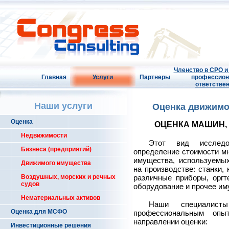
Членство в СРО и
Главная
Услуги
Партнеры
профессион
ответстве
Наши услуги
Оценка движимо
Оценка
ОЦЕНКА МАШИН,
Недвижимости
Этот вид исследо
Бизнеса (предприятий)
определение стоимости мн
имущества, используемы
Движимого имущества
на производстве: станки,
Воздушных, морских и речных
различные приборы, оргт
судов
оборудование и прочее им
Нематериальных активов
Наши специалист
Оценка для МСФО
профессиональным оп
направлении оценки:
Инвестиционные решения