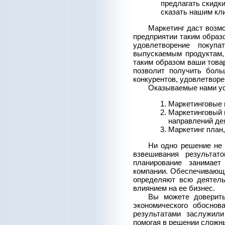
предлагать скидки,
сказать нашим кл
Маркетинг даст возм
предприятии таким образ
удовлетворение покуп
выпускаемым продуктам, 
таким образом ваши товар
позволит получить бол
конкурентов, удовлетворе
Оказываемые нами ус
Маркетинговые 
Маркетинговый 
направлений де
Маркетинг план,
Ни одно решение не 
взвешивания результат
планирование занимает
компании. Обеспечивающ
определяют всю деятель
влиянием на ее бизнес.
Вы можете доверить
экономического обоснов
результатами заслужил
помогая в решении сложн