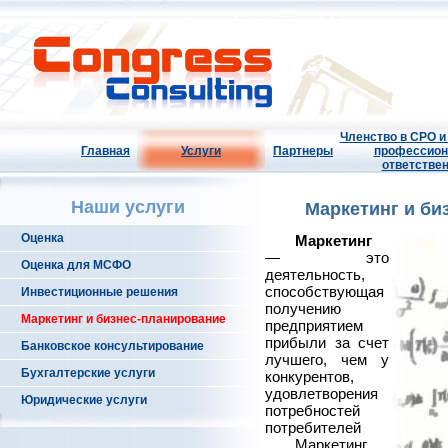
Членство в СРО и
Главная
Услуги
Партнеры
профессион
ответстве
Наши услуги
Маркетинг и би
Оценка
Маркетинг
— это
Оценка для МСФО
деятельность,
способствующая
Инвестиционные решения
получению
Маркетинг и бизнес-планирование
предприятием
прибыли за счет
Банковское консультирование
лучшего, чем у
Бухгалтерские услуги
конкурентов,
удовлетворения
Юридические услуги
потребностей
потребителей
Маркетинг